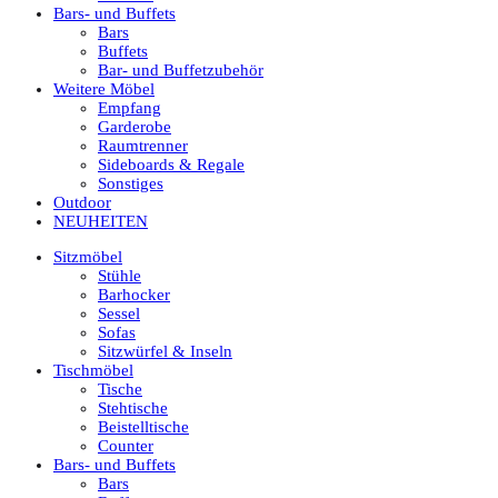
Bars- und Buffets
Bars
Buffets
Bar- und Buffetzubehör
Weitere Möbel
Empfang
Garderobe
Raumtrenner
Sideboards & Regale
Sonstiges
Outdoor
NEUHEITEN
Sitzmöbel
Stühle
Barhocker
Sessel
Sofas
Sitzwürfel & Inseln
Tischmöbel
Tische
Stehtische
Beistelltische
Counter
Bars- und Buffets
Bars