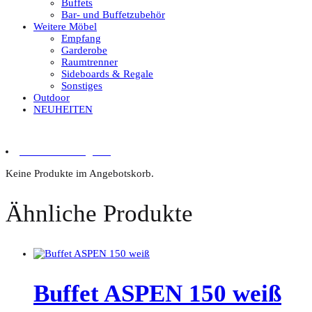
Buffets
Bar- und Buffetzubehör
Weitere Möbel
Empfang
Garderobe
Raumtrenner
Sideboards & Regale
Sonstiges
Outdoor
NEUHEITEN
0 Artikel im Angebot
Keine Produkte im Angebotskorb.
Ähnliche Produkte
Buffet ASPEN 150 weiß