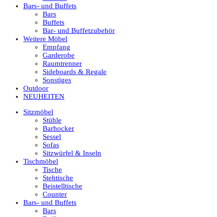
Bars- und Buffets
Bars
Buffets
Bar- und Buffetzubehör
Weitere Möbel
Empfang
Garderobe
Raumtrenner
Sideboards & Regale
Sonstiges
Outdoor
NEUHEITEN
Sitzmöbel
Stühle
Barhocker
Sessel
Sofas
Sitzwürfel & Inseln
Tischmöbel
Tische
Stehtische
Beistelltische
Counter
Bars- und Buffets
Bars