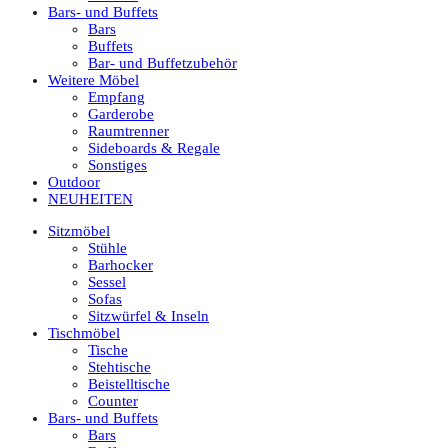
Bars- und Buffets
Bars
Buffets
Bar- und Buffetzubehör
Weitere Möbel
Empfang
Garderobe
Raumtrenner
Sideboards & Regale
Sonstiges
Outdoor
NEUHEITEN
Sitzmöbel
Stühle
Barhocker
Sessel
Sofas
Sitzwürfel & Inseln
Tischmöbel
Tische
Stehtische
Beistelltische
Counter
Bars- und Buffets
Bars