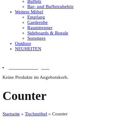
Buffets
Bar- und Buffetzubehör
Weitere Möbel
Empfang
Garderobe
Raumtrenner
Sideboards & Regale
Sonstiges
Outdoor
NEUHEITEN
0 Artikel im Angebot
Keine Produkte im Angebotskorb.
Counter
Startseite
»
Tischmöbel
»
Counter