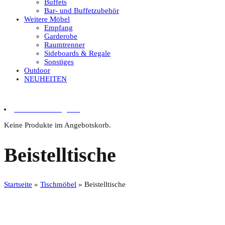
Buffets
Bar- und Buffetzubehör
Weitere Möbel
Empfang
Garderobe
Raumtrenner
Sideboards & Regale
Sonstiges
Outdoor
NEUHEITEN
0 Artikel im Angebot
Keine Produkte im Angebotskorb.
Beistelltische
Startseite
»
Tischmöbel
»
Beistelltische