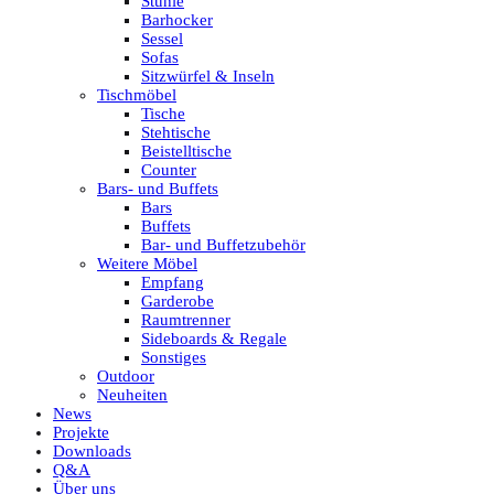
Stühle
Barhocker
Sessel
Sofas
Sitzwürfel & Inseln
Tischmöbel
Tische
Stehtische
Beistelltische
Counter
Bars- und Buffets
Bars
Buffets
Bar- und Buffetzubehör
Weitere Möbel
Empfang
Garderobe
Raumtrenner
Sideboards & Regale
Sonstiges
Outdoor
Neuheiten
News
Projekte
Downloads
Q&A
Über uns