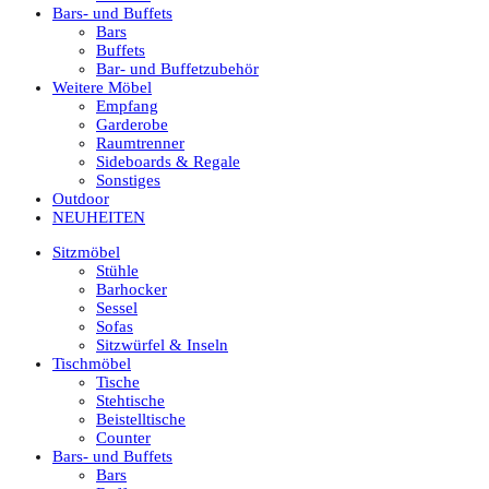
Bars- und Buffets
Bars
Buffets
Bar- und Buffetzubehör
Weitere Möbel
Empfang
Garderobe
Raumtrenner
Sideboards & Regale
Sonstiges
Outdoor
NEUHEITEN
Sitzmöbel
Stühle
Barhocker
Sessel
Sofas
Sitzwürfel & Inseln
Tischmöbel
Tische
Stehtische
Beistelltische
Counter
Bars- und Buffets
Bars