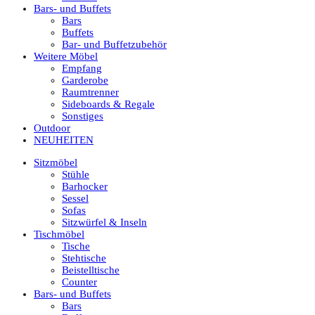
Bars- und Buffets
Bars
Buffets
Bar- und Buffetzubehör
Weitere Möbel
Empfang
Garderobe
Raumtrenner
Sideboards & Regale
Sonstiges
Outdoor
NEUHEITEN
Sitzmöbel
Stühle
Barhocker
Sessel
Sofas
Sitzwürfel & Inseln
Tischmöbel
Tische
Stehtische
Beistelltische
Counter
Bars- und Buffets
Bars