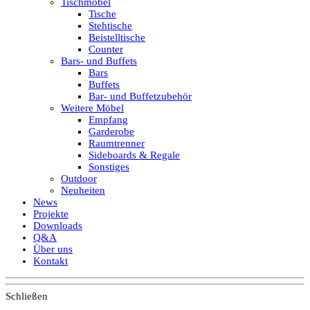
Tischmöbel
Tische
Stehtische
Beistelltische
Counter
Bars- und Buffets
Bars
Buffets
Bar- und Buffetzubehör
Weitere Möbel
Empfang
Garderobe
Raumtrenner
Sideboards & Regale
Sonstiges
Outdoor
Neuheiten
News
Projekte
Downloads
Q&A
Über uns
Kontakt
Schließen