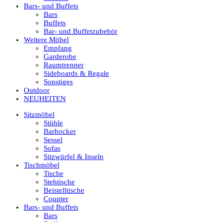
Bars- und Buffets
Bars
Buffets
Bar- und Buffetzubehör
Weitere Möbel
Empfang
Garderobe
Raumtrenner
Sideboards & Regale
Sonstiges
Outdoor
NEUHEITEN
Sitzmöbel
Stühle
Barhocker
Sessel
Sofas
Sitzwürfel & Inseln
Tischmöbel
Tische
Stehtische
Beistelltische
Counter
Bars- und Buffets
Bars