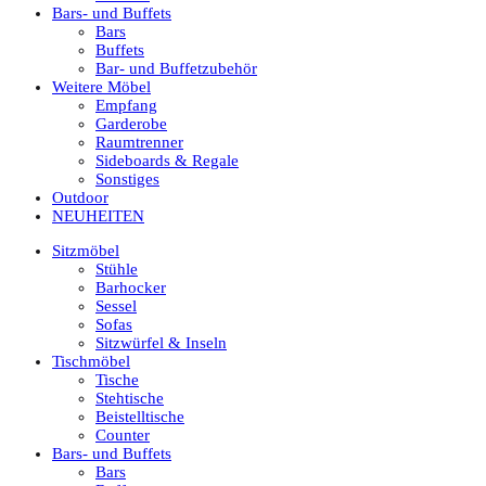
Bars- und Buffets
Bars
Buffets
Bar- und Buffetzubehör
Weitere Möbel
Empfang
Garderobe
Raumtrenner
Sideboards & Regale
Sonstiges
Outdoor
NEUHEITEN
Sitzmöbel
Stühle
Barhocker
Sessel
Sofas
Sitzwürfel & Inseln
Tischmöbel
Tische
Stehtische
Beistelltische
Counter
Bars- und Buffets
Bars