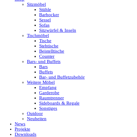
Sitzmöbel
Stühle
Barhocker
Sessel
Sofas
Sitzwürfel & Inseln
Tischmöbel
Tische
Stehtische
Beistelltische
Counter
Bars- und Buffets
Bars
Buffets
Bar- und Buffetzubehör
Weitere Möbel
Empfang
Garderobe
Raumtrenner
Sideboards & Regale
Sonstiges
Outdoor
Neuheiten
News
Projekte
Downloads