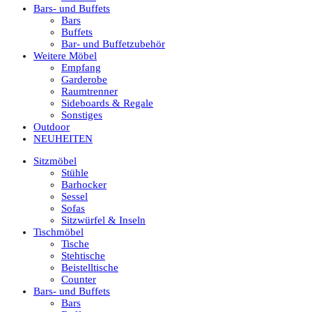
Bars- und Buffets
Bars
Buffets
Bar- und Buffetzubehör
Weitere Möbel
Empfang
Garderobe
Raumtrenner
Sideboards & Regale
Sonstiges
Outdoor
NEUHEITEN
Sitzmöbel
Stühle
Barhocker
Sessel
Sofas
Sitzwürfel & Inseln
Tischmöbel
Tische
Stehtische
Beistelltische
Counter
Bars- und Buffets
Bars