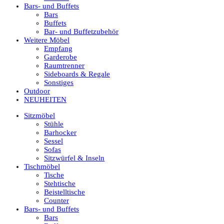
Bars- und Buffets
Bars
Buffets
Bar- und Buffetzubehör
Weitere Möbel
Empfang
Garderobe
Raumtrenner
Sideboards & Regale
Sonstiges
Outdoor
NEUHEITEN
Sitzmöbel
Stühle
Barhocker
Sessel
Sofas
Sitzwürfel & Inseln
Tischmöbel
Tische
Stehtische
Beistelltische
Counter
Bars- und Buffets
Bars