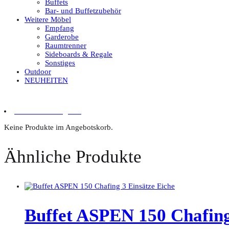
Buffets
Bar- und Buffetzubehör
Weitere Möbel
Empfang
Garderobe
Raumtrenner
Sideboards & Regale
Sonstiges
Outdoor
NEUHEITEN
0 Artikel im Angebot
Keine Produkte im Angebotskorb.
Ähnliche Produkte
Buffet ASPEN 150 Chafing