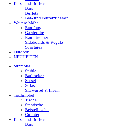
Bars- und Buffets
Bars
Buffets
Bar- und Buffetzubehör
Weitere Möbel
Empfang
Garderobe
Raumtrenner
Sideboards & Regale
Sonstiges
Outdoor
NEUHEITEN
Sitzmöbel
Stühle
Barhocker
Sessel
Sofas
Sitzwürfel & Inseln
Tischmöbel
Tische
Stehtische
Beistelltische
Counter
Bars- und Buffets
Bars