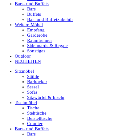
Bars- und Buffets
Bars
Buffets
Bar- und Buffetzubehör
Weitere Möbel
Empfang
Garderobe
Raumtrenner
Sideboards & Regale
Sonstiges
Outdoor
NEUHEITEN
Sitzmöbel
Stühle
Barhocker
Sessel
Sofas
Sitzwürfel & Inseln
Tischmöbel
Tische
Stehtische
Beistelltische
Counter
Bars- und Buffets
Bars