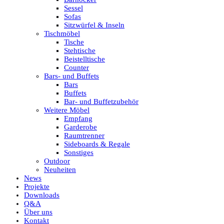
Sessel
Sofas
Sitzwürfel & Inseln
Tischmöbel
Tische
Stehtische
Beistelltische
Counter
Bars- und Buffets
Bars
Buffets
Bar- und Buffetzubehör
Weitere Möbel
Empfang
Garderobe
Raumtrenner
Sideboards & Regale
Sonstiges
Outdoor
Neuheiten
News
Projekte
Downloads
Q&A
Über uns
Kontakt