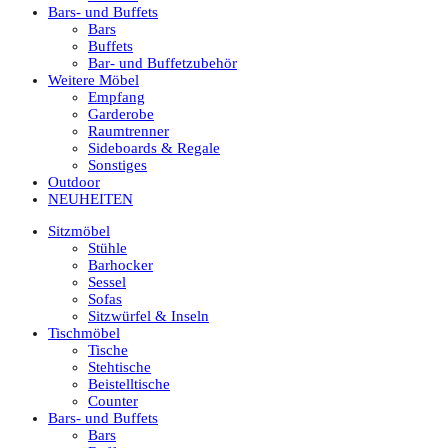
Bars- und Buffets
Bars
Buffets
Bar- und Buffetzubehör
Weitere Möbel
Empfang
Garderobe
Raumtrenner
Sideboards & Regale
Sonstiges
Outdoor
NEUHEITEN
Sitzmöbel
Stühle
Barhocker
Sessel
Sofas
Sitzwürfel & Inseln
Tischmöbel
Tische
Stehtische
Beistelltische
Counter
Bars- und Buffets
Bars