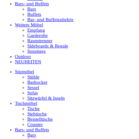
Bars- und Buffets
Bars
Buffets
Bar- und Buffetzubehör
Weitere Möbel
Empfang
Garderobe
Raumtrenner
Sideboards & Regale
Sonstiges
Outdoor
NEUHEITEN
Sitzmöbel
Stühle
Barhocker
Sessel
Sofas
Sitzwürfel & Inseln
Tischmöbel
Tische
Stehtische
Beistelltische
Counter
Bars- und Buffets
Bars