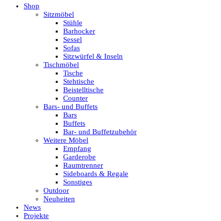
Shop
Sitzmöbel
Stühle
Barhocker
Sessel
Sofas
Sitzwürfel & Inseln
Tischmöbel
Tische
Stehtische
Beistelltische
Counter
Bars- und Buffets
Bars
Buffets
Bar- und Buffetzubehör
Weitere Möbel
Empfang
Garderobe
Raumtrenner
Sideboards & Regale
Sonstiges
Outdoor
Neuheiten
News
Projekte