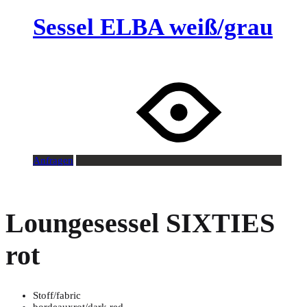
Sessel ELBA weiß/grau
Anfragen
Loungesessel SIXTIES
rot
Stoff/fabric
bordeauxrot/dark red