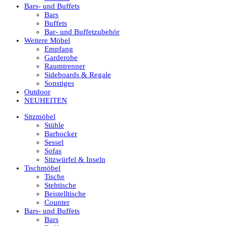
Bars- und Buffets
Bars
Buffets
Bar- und Buffetzubehör
Weitere Möbel
Empfang
Garderobe
Raumtrenner
Sideboards & Regale
Sonstiges
Outdoor
NEUHEITEN
Sitzmöbel
Stühle
Barhocker
Sessel
Sofas
Sitzwürfel & Inseln
Tischmöbel
Tische
Stehtische
Beistelltische
Counter
Bars- und Buffets
Bars