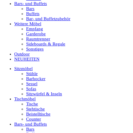
Bars- und Buffets
Bars
Buffets
Bar- und Buffetzubehör
Weitere Möbel
Empfang
Garderobe
Raumtrenner
Sideboards & Regale
Sonstiges
Outdoor
NEUHEITEN
Sitzmöbel
Stühle
Barhocker
Sessel
Sofas
Sitzwürfel & Inseln
Tischmöbel
Tische
Stehtische
Beistelltische
Counter
Bars- und Buffets
Bars