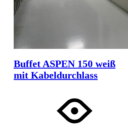
Buffet ASPEN 150 weiß
mit Kabeldurchlass