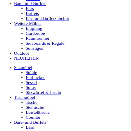
Bars- und Buffets
Bars
Buffets
Bar- und Buffetzubehör
Weitere Möbel
Empfang
Garderobe
Raumtrenner
Sideboards & Regale
Sonstiges
Outdoor
NEUHEITEN
Sitzmöbel
Stühle
Barhocker
Sessel
Sofas
Sitzwürfel & Inseln
Tischmöbel
Tische
Stehtische
Beistelltische
Counter
Bars- und Buffets
Bars