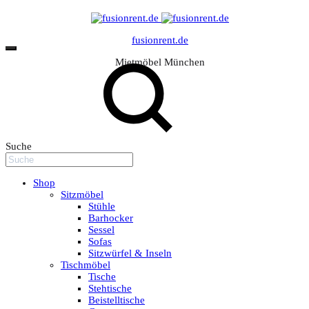
fusionrent.de
Mietmöbel München
Suche
Shop
Sitzmöbel
Stühle
Barhocker
Sessel
Sofas
Sitzwürfel & Inseln
Tischmöbel
Tische
Stehtische
Beistelltische