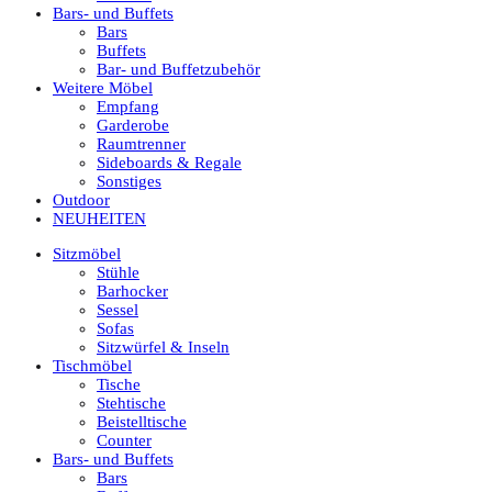
Bars- und Buffets
Bars
Buffets
Bar- und Buffetzubehör
Weitere Möbel
Empfang
Garderobe
Raumtrenner
Sideboards & Regale
Sonstiges
Outdoor
NEUHEITEN
Sitzmöbel
Stühle
Barhocker
Sessel
Sofas
Sitzwürfel & Inseln
Tischmöbel
Tische
Stehtische
Beistelltische
Counter
Bars- und Buffets
Bars