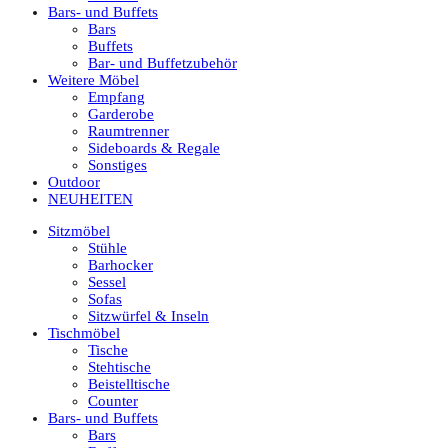
Bars- und Buffets
Bars
Buffets
Bar- und Buffetzubehör
Weitere Möbel
Empfang
Garderobe
Raumtrenner
Sideboards & Regale
Sonstiges
Outdoor
NEUHEITEN
Sitzmöbel
Stühle
Barhocker
Sessel
Sofas
Sitzwürfel & Inseln
Tischmöbel
Tische
Stehtische
Beistelltische
Counter
Bars- und Buffets
Bars