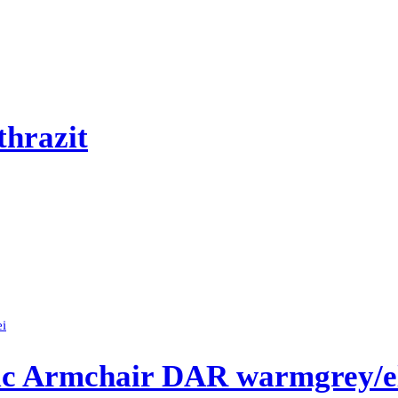
hrazit
ic Armchair DAR warmgrey/el