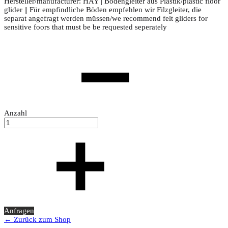
Hersteller/manufacturer: HAY | Bodengleiter aus Plastik/plastic floor
glider || Für empfindliche Böden empfehlen wir Filzgleiter, die
separat angefragt werden müssen/we recommend felt gliders for
sensitive foors that must be be requested seperately
Anzahl
Anfragen
← Zurück zum Shop