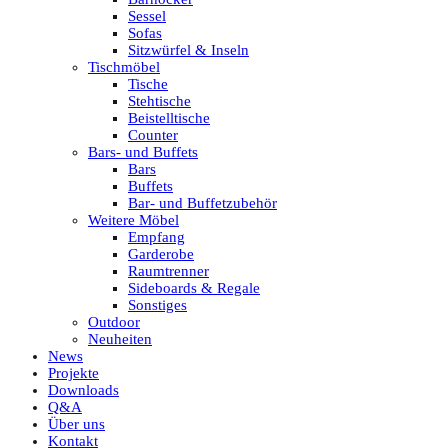
Sessel
Sofas
Sitzwürfel & Inseln
Tischmöbel
Tische
Stehtische
Beistelltische
Counter
Bars- und Buffets
Bars
Buffets
Bar- und Buffetzubehör
Weitere Möbel
Empfang
Garderobe
Raumtrenner
Sideboards & Regale
Sonstiges
Outdoor
Neuheiten
News
Projekte
Downloads
Q&A
Über uns
Kontakt