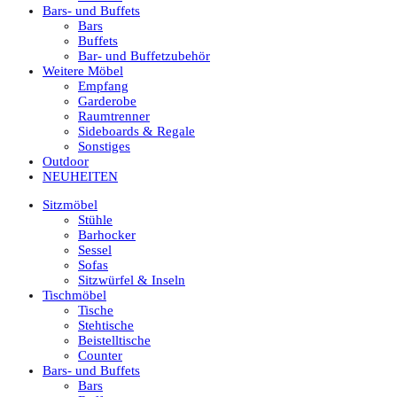
Bars- und Buffets
Bars
Buffets
Bar- und Buffetzubehör
Weitere Möbel
Empfang
Garderobe
Raumtrenner
Sideboards & Regale
Sonstiges
Outdoor
NEUHEITEN
Sitzmöbel
Stühle
Barhocker
Sessel
Sofas
Sitzwürfel & Inseln
Tischmöbel
Tische
Stehtische
Beistelltische
Counter
Bars- und Buffets
Bars