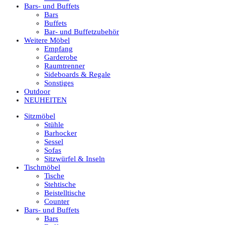
Bars- und Buffets
Bars
Buffets
Bar- und Buffetzubehör
Weitere Möbel
Empfang
Garderobe
Raumtrenner
Sideboards & Regale
Sonstiges
Outdoor
NEUHEITEN
Sitzmöbel
Stühle
Barhocker
Sessel
Sofas
Sitzwürfel & Inseln
Tischmöbel
Tische
Stehtische
Beistelltische
Counter
Bars- und Buffets
Bars