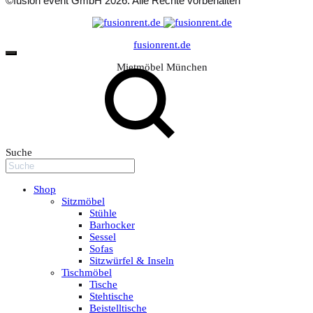
©fusion event GmbH 2026. Alle Rechte vorbehalten
fusionrent.de
Mietmöbel München
Suche
Shop
Sitzmöbel
Stühle
Barhocker
Sessel
Sofas
Sitzwürfel & Inseln
Tischmöbel
Tische
Stehtische
Beistelltische