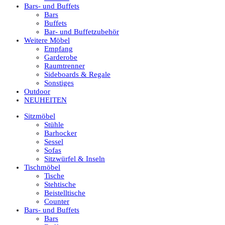
Bars- und Buffets
Bars
Buffets
Bar- und Buffetzubehör
Weitere Möbel
Empfang
Garderobe
Raumtrenner
Sideboards & Regale
Sonstiges
Outdoor
NEUHEITEN
Sitzmöbel
Stühle
Barhocker
Sessel
Sofas
Sitzwürfel & Inseln
Tischmöbel
Tische
Stehtische
Beistelltische
Counter
Bars- und Buffets
Bars