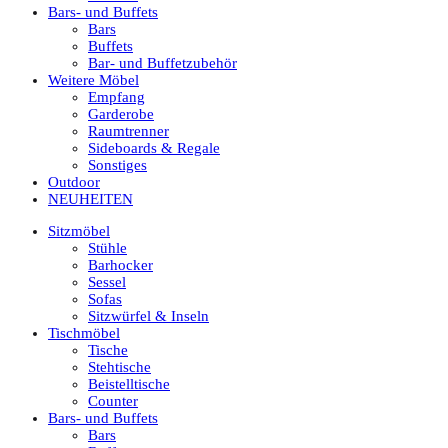
Bars- und Buffets
Bars
Buffets
Bar- und Buffetzubehör
Weitere Möbel
Empfang
Garderobe
Raumtrenner
Sideboards & Regale
Sonstiges
Outdoor
NEUHEITEN
Sitzmöbel
Stühle
Barhocker
Sessel
Sofas
Sitzwürfel & Inseln
Tischmöbel
Tische
Stehtische
Beistelltische
Counter
Bars- und Buffets
Bars