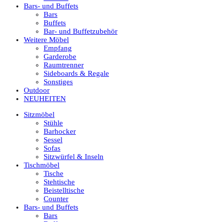
Bars- und Buffets
Bars
Buffets
Bar- und Buffetzubehör
Weitere Möbel
Empfang
Garderobe
Raumtrenner
Sideboards & Regale
Sonstiges
Outdoor
NEUHEITEN
Sitzmöbel
Stühle
Barhocker
Sessel
Sofas
Sitzwürfel & Inseln
Tischmöbel
Tische
Stehtische
Beistelltische
Counter
Bars- und Buffets
Bars