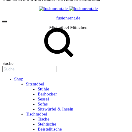
fusionrent.de
Mietmöbel München
Suche
Shop
Sitzmöbel
Stühle
Barhocker
Sessel
Sofas
Sitzwürfel & Inseln
Tischmöbel
Tische
Stehtische
Beistelltische