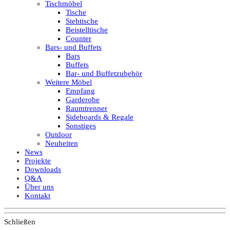
Tischmöbel
Tische
Stehtische
Beistelltische
Counter
Bars- und Buffets
Bars
Buffets
Bar- und Buffetzubehör
Weitere Möbel
Empfang
Garderobe
Raumtrenner
Sideboards & Regale
Sonstiges
Outdoor
Neuheiten
News
Projekte
Downloads
Q&A
Über uns
Kontakt
Schließen