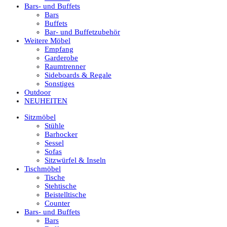
Bars- und Buffets
Bars
Buffets
Bar- und Buffetzubehör
Weitere Möbel
Empfang
Garderobe
Raumtrenner
Sideboards & Regale
Sonstiges
Outdoor
NEUHEITEN
Sitzmöbel
Stühle
Barhocker
Sessel
Sofas
Sitzwürfel & Inseln
Tischmöbel
Tische
Stehtische
Beistelltische
Counter
Bars- und Buffets
Bars