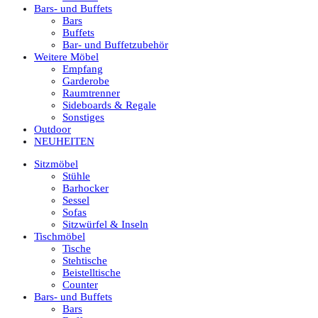
Bars- und Buffets
Bars
Buffets
Bar- und Buffetzubehör
Weitere Möbel
Empfang
Garderobe
Raumtrenner
Sideboards & Regale
Sonstiges
Outdoor
NEUHEITEN
Sitzmöbel
Stühle
Barhocker
Sessel
Sofas
Sitzwürfel & Inseln
Tischmöbel
Tische
Stehtische
Beistelltische
Counter
Bars- und Buffets
Bars