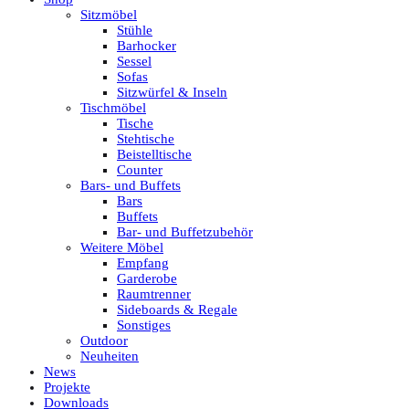
Sitzmöbel
Stühle
Barhocker
Sessel
Sofas
Sitzwürfel & Inseln
Tischmöbel
Tische
Stehtische
Beistelltische
Counter
Bars- und Buffets
Bars
Buffets
Bar- und Buffetzubehör
Weitere Möbel
Empfang
Garderobe
Raumtrenner
Sideboards & Regale
Sonstiges
Outdoor
Neuheiten
News
Projekte
Downloads