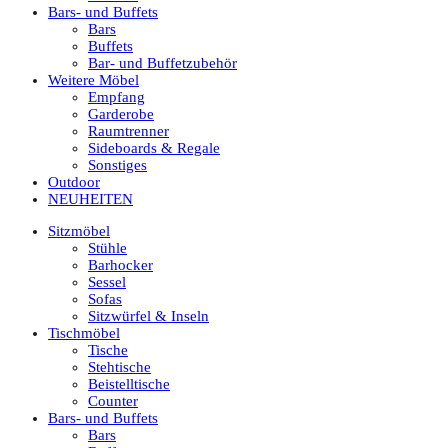
Bars- und Buffets
Bars
Buffets
Bar- und Buffetzubehör
Weitere Möbel
Empfang
Garderobe
Raumtrenner
Sideboards & Regale
Sonstiges
Outdoor
NEUHEITEN
Sitzmöbel
Stühle
Barhocker
Sessel
Sofas
Sitzwürfel & Inseln
Tischmöbel
Tische
Stehtische
Beistelltische
Counter
Bars- und Buffets
Bars