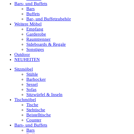
Bars- und Buffets
Bars
Buffets
Bar- und Buffetzubehör
Weitere Möbel
Empfang
Garderobe
Raumtrenner
Sideboards & Regale
Sonstiges
Outdoor
NEUHEITEN
Sitzmöbel
Stühle
Barhocker
Sessel
Sofas
Sitzwürfel & Inseln
Tischmöbel
Tische
Stehtische
Beistelltische
Counter
Bars- und Buffets
Bars