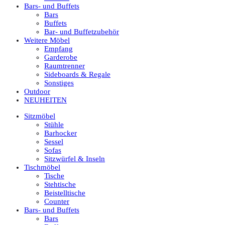
Bars- und Buffets
Bars
Buffets
Bar- und Buffetzubehör
Weitere Möbel
Empfang
Garderobe
Raumtrenner
Sideboards & Regale
Sonstiges
Outdoor
NEUHEITEN
Sitzmöbel
Stühle
Barhocker
Sessel
Sofas
Sitzwürfel & Inseln
Tischmöbel
Tische
Stehtische
Beistelltische
Counter
Bars- und Buffets
Bars