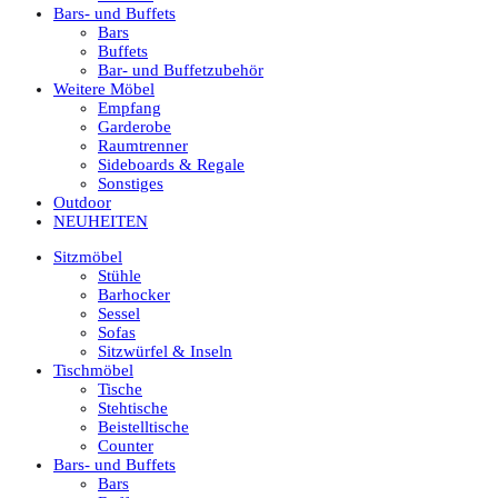
Bars- und Buffets
Bars
Buffets
Bar- und Buffetzubehör
Weitere Möbel
Empfang
Garderobe
Raumtrenner
Sideboards & Regale
Sonstiges
Outdoor
NEUHEITEN
Sitzmöbel
Stühle
Barhocker
Sessel
Sofas
Sitzwürfel & Inseln
Tischmöbel
Tische
Stehtische
Beistelltische
Counter
Bars- und Buffets
Bars