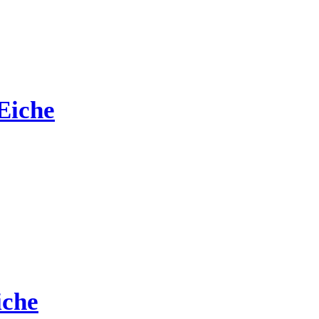
Eiche
che