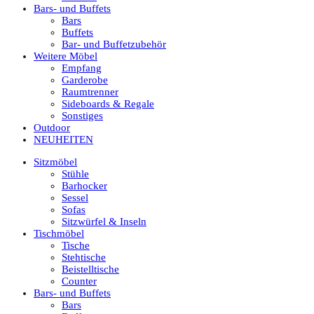
Bars- und Buffets
Bars
Buffets
Bar- und Buffetzubehör
Weitere Möbel
Empfang
Garderobe
Raumtrenner
Sideboards & Regale
Sonstiges
Outdoor
NEUHEITEN
Sitzmöbel
Stühle
Barhocker
Sessel
Sofas
Sitzwürfel & Inseln
Tischmöbel
Tische
Stehtische
Beistelltische
Counter
Bars- und Buffets
Bars