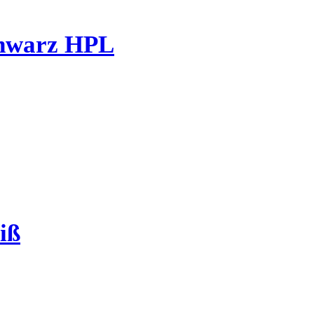
hwarz HPL
iß