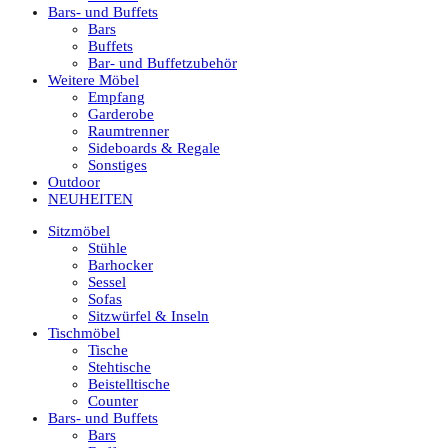
Bars- und Buffets
Bars
Buffets
Bar- und Buffetzubehör
Weitere Möbel
Empfang
Garderobe
Raumtrenner
Sideboards & Regale
Sonstiges
Outdoor
NEUHEITEN
Sitzmöbel
Stühle
Barhocker
Sessel
Sofas
Sitzwürfel & Inseln
Tischmöbel
Tische
Stehtische
Beistelltische
Counter
Bars- und Buffets
Bars