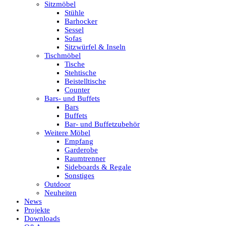
Sitzmöbel
Stühle
Barhocker
Sessel
Sofas
Sitzwürfel & Inseln
Tischmöbel
Tische
Stehtische
Beistelltische
Counter
Bars- und Buffets
Bars
Buffets
Bar- und Buffetzubehör
Weitere Möbel
Empfang
Garderobe
Raumtrenner
Sideboards & Regale
Sonstiges
Outdoor
Neuheiten
News
Projekte
Downloads