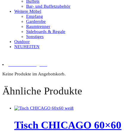
Buffets
Bar- und Buffetzubehör
Weitere Möbel
Empfang
Garderobe
Raumtrenner
Sideboards & Regale
Sonstiges
Outdoor
NEUHEITEN
0 Artikel im Angebot
Keine Produkte im Angebotskorb.
Ähnliche Produkte
Tisch CHICAGO 60×60