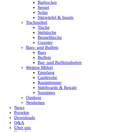
Barhocker
Sessel
Sofas
Sitzwürfel & Inseln
Tischmöbel
Tische
Stehtische
Beistelltische
Counter
Bars- und Buffets
Bars
Buffets
Bar- und Buffetzubehör
Weitere Möbel
Empfang
Garderobe
Raumtrenner
Sideboards & Regale
Sonstiges
Outdoor
Neuheiten
News
Projekte
Downloads
Q&A
Über uns