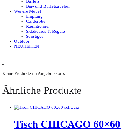
Buffets
Bar- und Buffetzubehör
Weitere Möbel
Empfang
Garderobe
Raumtrenner
Sideboards & Regale
Sonstiges
Outdoor
NEUHEITEN
0 Artikel im Angebot
Keine Produkte im Angebotskorb.
Ähnliche Produkte
Tisch CHICAGO 60×60