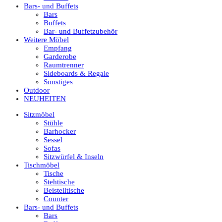
Bars- und Buffets
Bars
Buffets
Bar- und Buffetzubehör
Weitere Möbel
Empfang
Garderobe
Raumtrenner
Sideboards & Regale
Sonstiges
Outdoor
NEUHEITEN
Sitzmöbel
Stühle
Barhocker
Sessel
Sofas
Sitzwürfel & Inseln
Tischmöbel
Tische
Stehtische
Beistelltische
Counter
Bars- und Buffets
Bars