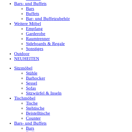
Bars- und Buffets
Bars
Buffets
Bar- und Buffetzubehör
Weitere Möbel
Empfang
Garderobe
Raumtrenner
Sideboards & Regale
Sonstiges
Outdoor
NEUHEITEN
Sitzmöbel
Stühle
Barhocker
Sessel
Sofas
Sitzwürfel & Inseln
Tischmöbel
Tische
Stehtische
Beistelltische
Counter
Bars- und Buffets
Bars