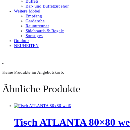
Buffets
Bar- und Buffetzubehör
Weitere Möbel
Empfang
Garderobe
Raumtrenner
Sideboards & Regale
Sonstiges
Outdoor
NEUHEITEN
0 Artikel im Angebot
Keine Produkte im Angebotskorb.
Ähnliche Produkte
Tisch ATLANTA 80×80 we