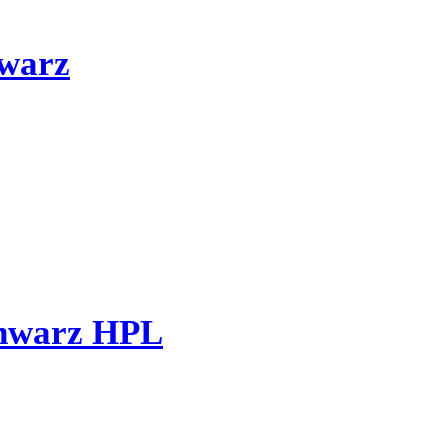
hwarz
hwarz HPL