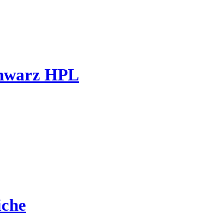
hwarz HPL
che