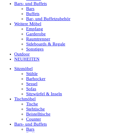
Bars- und Buffets
Bars
Buffets
Bar- und Buffetzubehör
Weitere Möbel
Empfang
Garderobe
Raumtrenner
Sideboards & Regale
Sonstiges
Outdoor
NEUHEITEN
Sitzmöbel
Stühle
Barhocker
Sessel
Sofas
Sitzwürfel & Inseln
Tischmöbel
Tische
Stehtische
Beistelltische
Counter
Bars- und Buffets
Bars