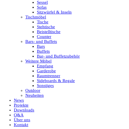
Sessel
Sofas
Sitzwürfel & Inseln
Tischmöbel
Tische
Stehtische
Beistelltische
Counter
Bars- und Buffets
Bars
Buffets
Bar- und Buffetzubehör
Weitere Möbel
Empfang
Garderobe
Raumtrenner
Sideboards & Regale
Sonstiges
Outdoor
Neuheiten
News
Projekte
Downloads
Q&A
Über uns
Kontakt