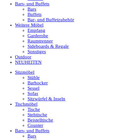
Bars- und Buffets
Bars
Buffets
Bar- und Buffetzubehör
Weitere Möbel
Empfang
Garderobe
Raumtrenner
Sideboards & Regale
Sonstiges
Outdoor
NEUHEITEN
Sitzmöbel
Stühle
Barhocker
Sessel
Sofas
Sitzwürfel & Inseln
Tischmöbel
Tische
Stehtische
Beistelltische
Counter
Bars- und Buffets
Bars