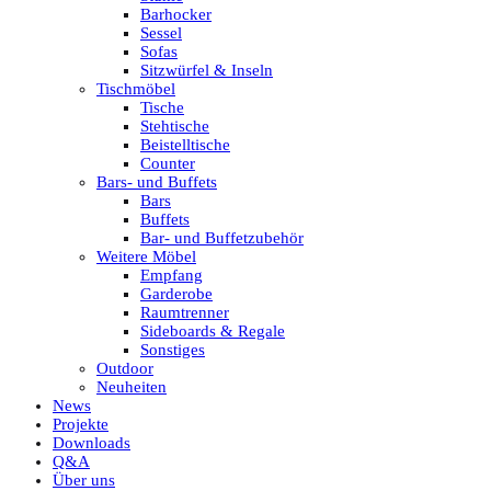
Barhocker
Sessel
Sofas
Sitzwürfel & Inseln
Tischmöbel
Tische
Stehtische
Beistelltische
Counter
Bars- und Buffets
Bars
Buffets
Bar- und Buffetzubehör
Weitere Möbel
Empfang
Garderobe
Raumtrenner
Sideboards & Regale
Sonstiges
Outdoor
Neuheiten
News
Projekte
Downloads
Q&A
Über uns