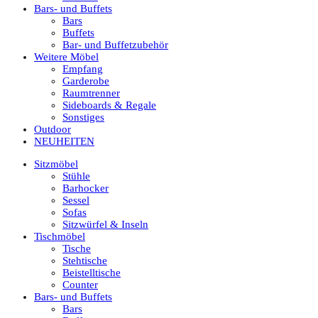
Bars- und Buffets
Bars
Buffets
Bar- und Buffetzubehör
Weitere Möbel
Empfang
Garderobe
Raumtrenner
Sideboards & Regale
Sonstiges
Outdoor
NEUHEITEN
Sitzmöbel
Stühle
Barhocker
Sessel
Sofas
Sitzwürfel & Inseln
Tischmöbel
Tische
Stehtische
Beistelltische
Counter
Bars- und Buffets
Bars