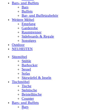
Bars- und Buffets
Bars
Buffets
Bar- und Buffetzubehör
Weitere Möbel
Empfang
Garderobe
Raumtrenner
Sideboards & Regale
Sonstiges
Outdoor
NEUHEITEN
Sitzmöbel
Stühle
Barhocker
Sessel
Sofas
Sitzwürfel & Inseln
Tischmöbel
Tische
Stehtische
Beistelltische
Counter
Bars- und Buffets
Bars