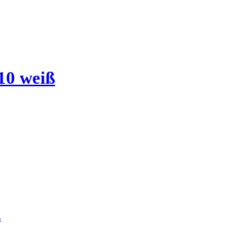
10 weiß
R