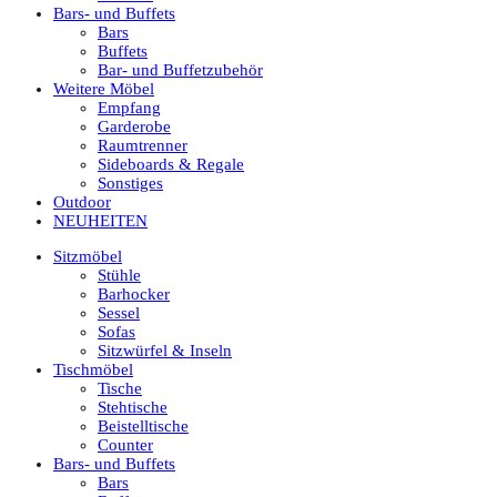
Bars- und Buffets
Bars
Buffets
Bar- und Buffetzubehör
Weitere Möbel
Empfang
Garderobe
Raumtrenner
Sideboards & Regale
Sonstiges
Outdoor
NEUHEITEN
Sitzmöbel
Stühle
Barhocker
Sessel
Sofas
Sitzwürfel & Inseln
Tischmöbel
Tische
Stehtische
Beistelltische
Counter
Bars- und Buffets
Bars