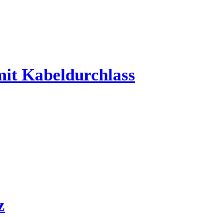
it Kabeldurchlass
z