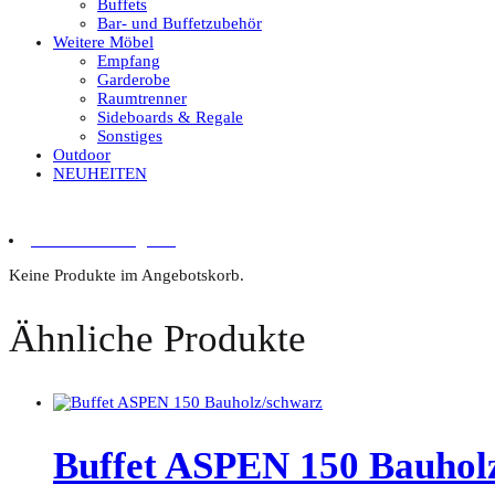
Buffets
Bar- und Buffetzubehör
Weitere Möbel
Empfang
Garderobe
Raumtrenner
Sideboards & Regale
Sonstiges
Outdoor
NEUHEITEN
0 Artikel im Angebot
Keine Produkte im Angebotskorb.
Ähnliche Produkte
Buffet ASPEN 150 Bauhol