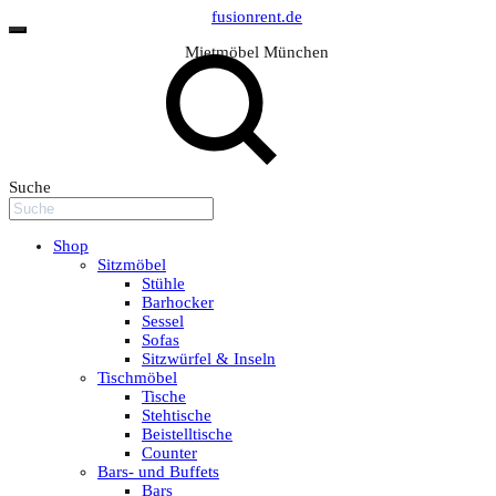
fusionrent.de
Mietmöbel München
Suche
Shop
Sitzmöbel
Stühle
Barhocker
Sessel
Sofas
Sitzwürfel & Inseln
Tischmöbel
Tische
Stehtische
Beistelltische
Counter
Bars- und Buffets
Bars