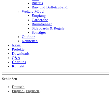
Buffets
Bar- und Buffetzubehör
Weitere Möbel
Empfang
Garderobe
Raumtrenner
Sideboards & Regale
Sonstiges
Outdoor
Neuheiten
News
Projekte
Downloads
Q&A
Über uns
Kontakt
Schließen
Deutsch
English
(
Englisch
)