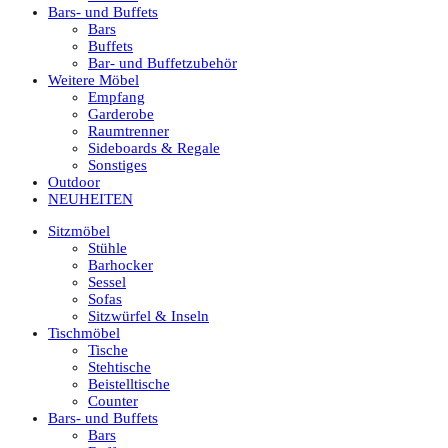
Bars- und Buffets
Bars
Buffets
Bar- und Buffetzubehör
Weitere Möbel
Empfang
Garderobe
Raumtrenner
Sideboards & Regale
Sonstiges
Outdoor
NEUHEITEN
Sitzmöbel
Stühle
Barhocker
Sessel
Sofas
Sitzwürfel & Inseln
Tischmöbel
Tische
Stehtische
Beistelltische
Counter
Bars- und Buffets
Bars