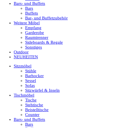
Bars- und Buffets
Bars
Buffets
Bar- und Buffetzubehör
Weitere Möbel
Empfang
Garderobe
Raumtrenner
Sideboards & Regale
Sonstiges
Outdoor
NEUHEITEN
Sitzmöbel
Stühle
Barhocker
Sessel
Sofas
Sitzwürfel & Inseln
Tischmöbel
Tische
Stehtische
Beistelltische
Counter
Bars- und Buffets
Bars