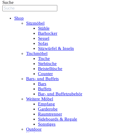
Suche
Shop
Sitzmöbel
Stühle
Barhocker
Sessel
Sofas
Sitzwürfel & Inseln
Tischmöbel
Tische
Stehtische
Beistelltische
Counter
Bars- und Buffets
Bars
Buffets
Bar- und Buffetzubehör
Weitere Möbel
Empfang
Garderobe
Raumtrenner
Sideboards & Regale
Sonstiges
Outdoor