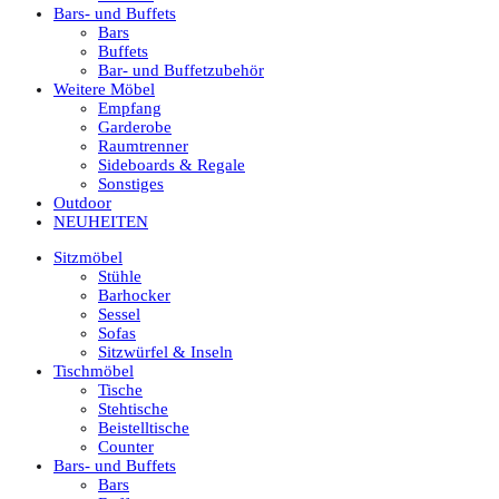
Bars- und Buffets
Bars
Buffets
Bar- und Buffetzubehör
Weitere Möbel
Empfang
Garderobe
Raumtrenner
Sideboards & Regale
Sonstiges
Outdoor
NEUHEITEN
Sitzmöbel
Stühle
Barhocker
Sessel
Sofas
Sitzwürfel & Inseln
Tischmöbel
Tische
Stehtische
Beistelltische
Counter
Bars- und Buffets
Bars