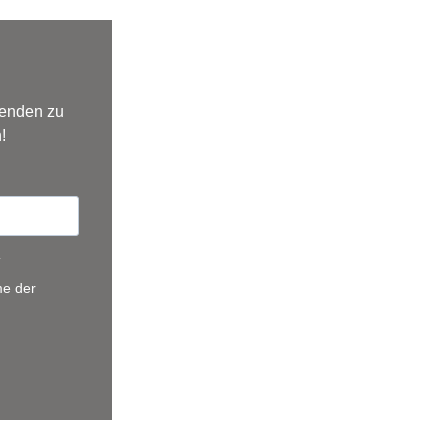
fenden zu
!
.
me der