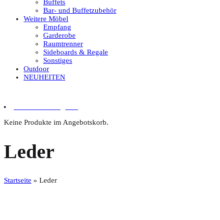
Buffets
Bar- und Buffetzubehör
Weitere Möbel
Empfang
Garderobe
Raumtrenner
Sideboards & Regale
Sonstiges
Outdoor
NEUHEITEN
0 Artikel im Angebot
Keine Produkte im Angebotskorb.
Leder
Startseite
»
Leder