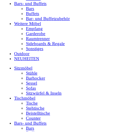
Bars- und Buffets
Bars
Buffets
Bar- und Buffetzubehör
Weitere Möbel
Empfang
Garderobe
Raumtrenner
Sideboards & Regale
Sonstiges
Outdoor
NEUHEITEN
Sitzmöbel
Stühle
Barhocker
Sessel
Sofas
Sitzwürfel & Inseln
Tischmöbel
Tische
Stehtische
Beistelltische
Counter
Bars- und Buffets
Bars