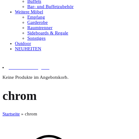
Buffets
Bar- und Buffetzubehör
Weitere Möbel
Empfang
Garderobe
Raumtrenner
Sideboards & Regale
Sonstiges
Outdoor
NEUHEITEN
0 Artikel im Angebot
Keine Produkte im Angebotskorb.
chrom
Startseite
»
chrom