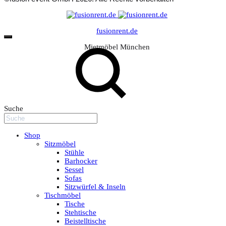
fusionrent.de
Mietmöbel München
Suche
Shop
Sitzmöbel
Stühle
Barhocker
Sessel
Sofas
Sitzwürfel & Inseln
Tischmöbel
Tische
Stehtische
Beistelltische