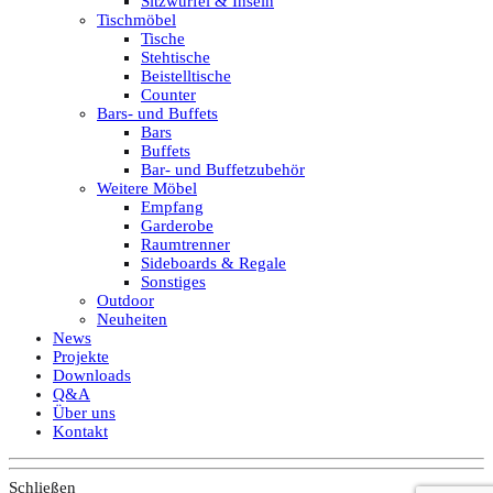
Sitzwürfel & Inseln
Tischmöbel
Tische
Stehtische
Beistelltische
Counter
Bars- und Buffets
Bars
Buffets
Bar- und Buffetzubehör
Weitere Möbel
Empfang
Garderobe
Raumtrenner
Sideboards & Regale
Sonstiges
Outdoor
Neuheiten
News
Projekte
Downloads
Q&A
Über uns
Kontakt
Schließen