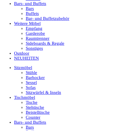
Bars- und Buffets
Bars
Buffets
Bar- und Buffetzubehör
Weitere Möbel
Empfang
Garderobe
Raumtrenner
Sideboards & Regale
Sonstiges
Outdoor
NEUHEITEN
Sitzmöbel
Stühle
Barhocker
Sessel
Sofas
Sitzwürfel & Inseln
Tischmöbel
Tische
Stehtische
Beistelltische
Counter
Bars- und Buffets
Bars