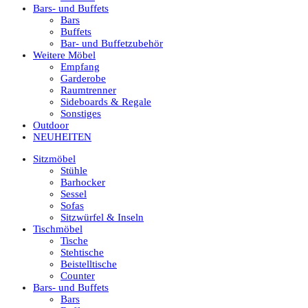
Bars- und Buffets
Bars
Buffets
Bar- und Buffetzubehör
Weitere Möbel
Empfang
Garderobe
Raumtrenner
Sideboards & Regale
Sonstiges
Outdoor
NEUHEITEN
Sitzmöbel
Stühle
Barhocker
Sessel
Sofas
Sitzwürfel & Inseln
Tischmöbel
Tische
Stehtische
Beistelltische
Counter
Bars- und Buffets
Bars