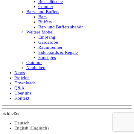
Beistelltische
Counter
Bars- und Buffets
Bars
Buffets
Bar- und Buffetzubehör
Weitere Möbel
Empfang
Garderobe
Raumtrenner
Sideboards & Regale
Sonstiges
Outdoor
Neuheiten
News
Projekte
Downloads
Q&A
Über uns
Kontakt
Schließen
Deutsch
English
(
Englisch
)